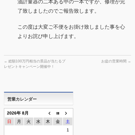
油計量器の二本ある中の一本ですが、修理が完
了致しましたのでご報告致します。
この度は大変ご不便をお掛け致しました事を心
よりお詫び申し上げます。
←
総額100万円相当の景品が当たるプ
お盆の営業時間
→
レゼントキャンペーン開催中！
営業カレンダー
2026年 8月
日
月
火
水
木
金
土
1